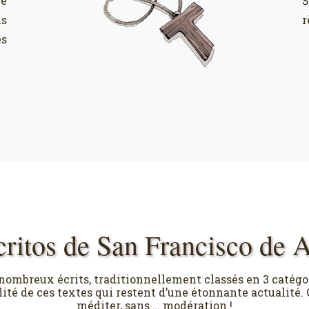
re
S
ns
r
es
critos de San Francisco de A
nombreux écrits, traditionnellement classés en 3 catégorie
ité de ces textes qui restent d’une étonnante actualité. C
méditer, sans … modération !