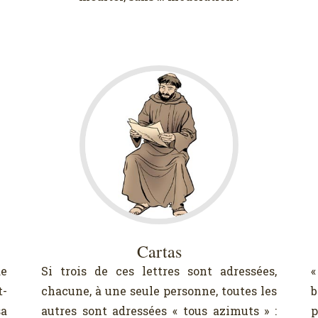
Cartas
de
Si trois de ces lettres sont adressées,
«
t-
chacune, à une seule personne, toutes les
b
sa
autres sont adressées « tous azimuts » :
p