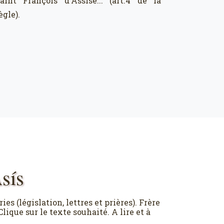
aint François d'Assise... (art.4 de la
ègle).
sís
s (législation, lettres et prières). Frère
lique sur le texte souhaité. A lire et à