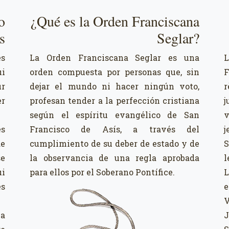
o
¿Qué es la Orden Franciscana
s
Seglar?
es
La Orden Franciscana Seglar es una
L
i
orden compuesta por personas que, sin
F
ur
dejar el mundo ni hacer ningún voto,
r
er
profesan tender a la perfección cristiana
j
según el espíritu evangélico de San
v
es
Francisco de Asís, a través del
j
de
cumplimiento de su deber de estado y de
S
se
la observancia de una regla aprobada
l
ui
para ellos por el Soberano Pontífice.
L
es
e
V
la
J