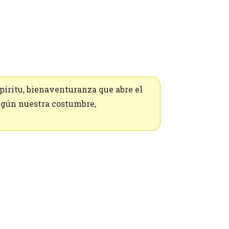
píritu, bienaventuranza que abre el
egún nuestra costumbre,