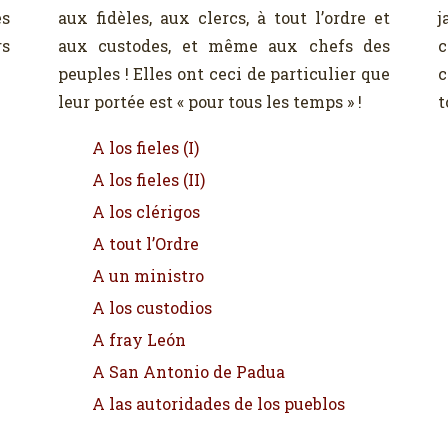
es
aux fidèles, aux clercs, à tout l’ordre et
j
rs
aux custodes, et même aux chefs des
c
peuples ! Elles ont ceci de particulier que
c
leur portée est « pour tous les temps » !
t
A los fieles (I)
A los fieles (II)
A los clérigos
A tout l’Ordre
A un ministro
A los custodios
A fray León
A San Antonio de Padua
A las autoridades de los pueblos